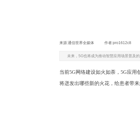
来源:
通信世界全媒体
|
作者:
pro1612c8
|
未来，5G也将成为推动智慧应用场景普及
当前5G网络建设如火如荼，5G应
将迸发出哪些新的火花，给患者带来