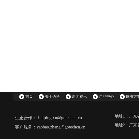
首页
关于迈科
新闻资讯
产品中心
解决方
地址1：广东
生态合作：shuiping.xu@gotechcn.cn
地址2：广东
客户服务：yaobao.zhang@gotechcn.cn